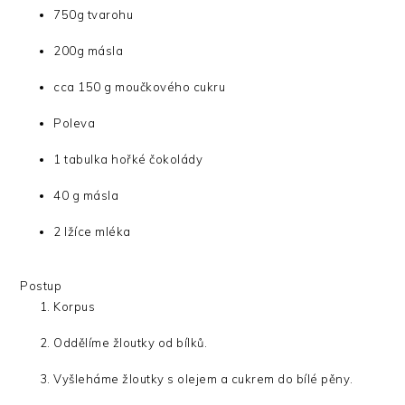
750g tvarohu
200g másla
cca 150 g moučkového cukru
Poleva
1 tabulka hořké čokolády
40 g másla
2 lžíce mléka
Postup
Korpus
Oddělíme žloutky od bílků.
Vyšleháme žloutky s olejem a cukrem do bílé pěny.