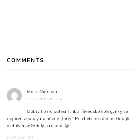
COMMENTS
Marie Vianová
11.12.2017 at 17:41
Dobrý tip na páteční „fiku“. Švédské kolegyňky se
nejprve zeptaly na název „torty“. Po chvíli pátrání na Google
vzdaly a požádaly o recept. 😉
ODPOVĚDĚT