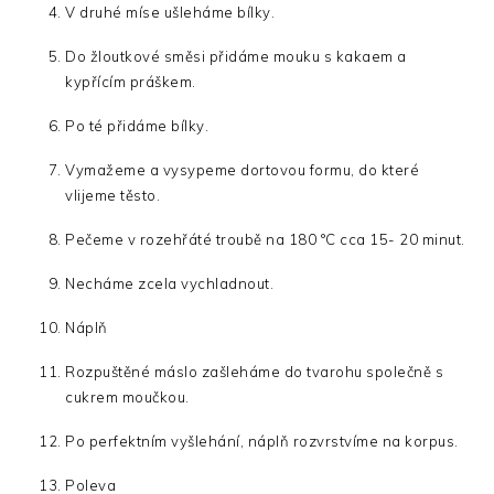
V druhé míse ušleháme bílky.
Do žloutkové směsi přidáme mouku s kakaem a
kypřícím práškem.
Po té přidáme bílky.
Vymažeme a vysypeme dortovou formu, do které
vlijeme těsto.
Pečeme v rozehřáté troubě na 180 °C cca 15- 20 minut.
Necháme zcela vychladnout.
Náplň
Rozpuštěné máslo zašleháme do tvarohu společně s
cukrem moučkou.
Po perfektním vyšlehání, náplň rozvrstvíme na korpus.
Poleva