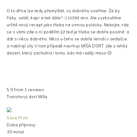
O to dříve lze tedy přemýšlet, co dobrého uvaříme. Že by
řízky, salát, kapr a tak dále?:-) Určitě ano. Ale vyzkoušíme
určitě nový recept jako třeba na vinnou polévku. Nebojte, rád
se s vámi zde o ní podělím.
Již teď je třeba se dobře posilnit a
dát si něco dobrého. Něco u čeho se dobře lenoší v sedačce
a nabírají síly.
V tom případě navrhuji MÍŠA DORT. Jde o lehký
dezert, který zachutná i tomu, kdo má raději maso 🙂
5.0
from
1
reviews
Tvarohový dort Míša
Save
Print
Doba přípravy
30 minut