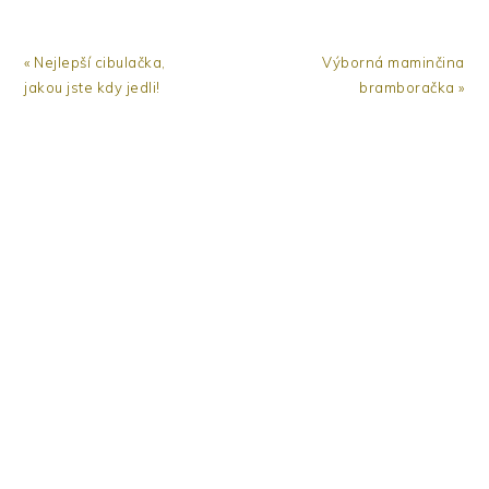
« Nejlepší cibulačka,
Výborná maminčina
jakou jste kdy jedli!
bramboračka »
READER
INTERACTIONS