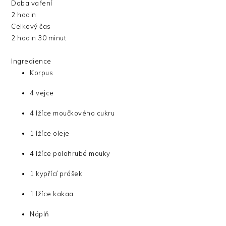
Doba vaření
2 hodin
Celkový čas
2 hodin 30 minut
Ingredience
Korpus
4 vejce
4 lžíce moučkového cukru
1 lžíce oleje
4 lžíce polohrubé mouky
1 kypřící prášek
1 lžíce kakaa
Náplň