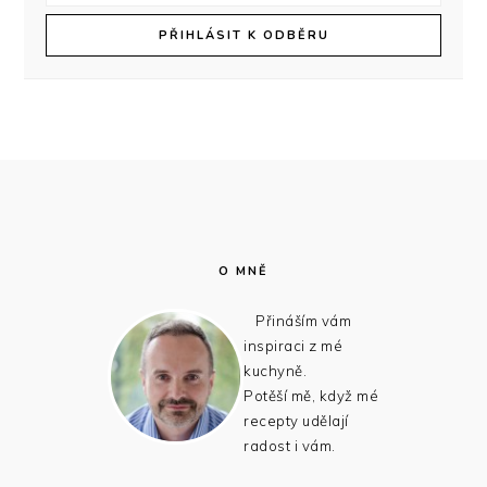
FOOTER
O MNĚ
Přináším vám
inspiraci z mé
kuchyně.
Potěší mě, když mé
recepty udělají
radost i vám.